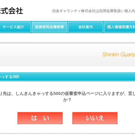
信金ギャランティ株式会社は信用金庫取扱い個人
っする500
り先は、しんきんきゃっする500の仮審査申込ページに入りますが、宜
か？