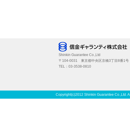
Shinkin Guarantee Co.,Ltd
〒104-0031 東京都中央区京橋3丁目8番1号
TEL：03-3538-0810
Copyright(c)2012 Shinkin Guarantee Co.,Ltd. A